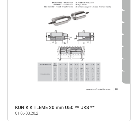
KONİK KİTLEME 20 mm U50 ** UKS **
01.06.03.20.2