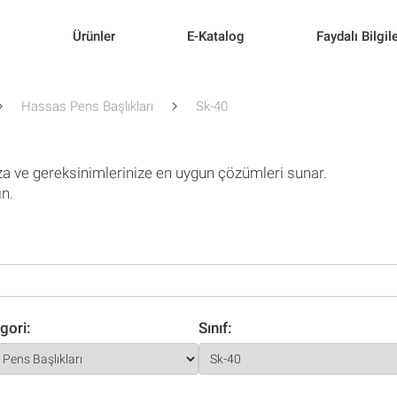
l
Ürünler
E-Katalog
Faydalı Bilgil
Hassas Pens Başlıkları
Sk-40
za ve gereksinimlerinize en uygun çözümleri sunar.
ın.
gori:
Sınıf: