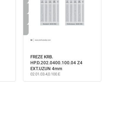
FREZE KRB.
HP.D.202.0400.100.04 Z4
EXT.UZUN 4mm
02.01.03.4,0.100.E