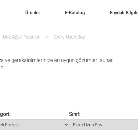
l
Ürünler
E-Katalog
Faydalı Bilgil
Düz Ağızlı Frezeler
Extra Uzun Boy
za ve gereksinimlerinize en uygun çözümleri sunar.
ın.
gori:
Sınıf: