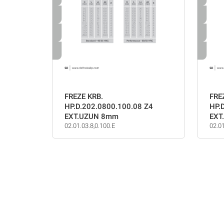
FREZE KRB.
FRE
HP.D.202.0800.100.08 Z4
HP.
EXT.UZUN 8mm
EXT
02.01.03.8,0.100.E
02.01