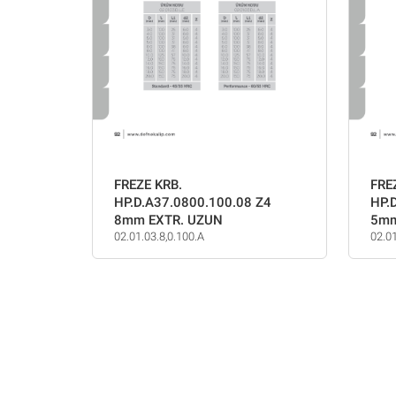
FREZE KRB.
FRE
HP.D.A37.0800.100.08 Z4
HP.
8mm EXTR. UZUN
5mm
02.01.03.8,0.100.A
02.01