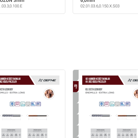
.UZUN 3mm
6,0mm
.03.3,0.100.E
02.01.03.6,0.150.X.S03