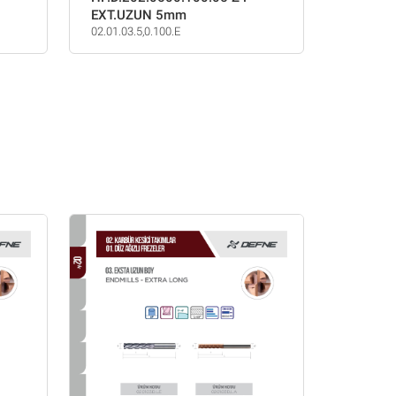
EXT.UZUN 5mm
02.01.03.5,0.100.E