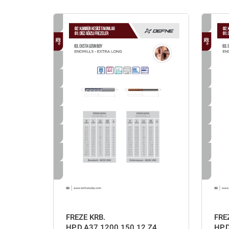
FREZE KRB.
FRE
HP.D.A37.1200.150.12 Z4
HP.