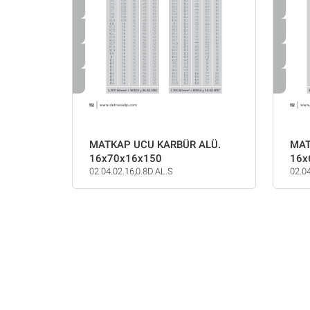
MATKAP UCU KARBÜR ALÜ.
MAT
16x70x16x150
16x
02.04.02.16,0.8D.AL.S
02.0