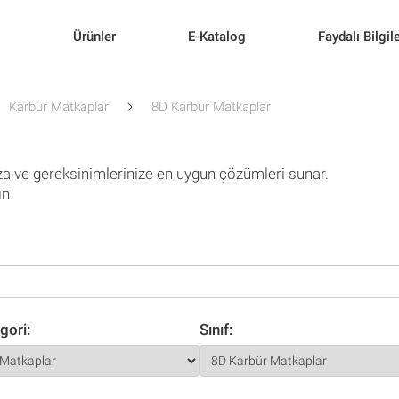
l
Ürünler
E-Katalog
Faydalı Bilgil
Karbür Matkaplar
8D Karbür Matkaplar
za ve gereksinimlerinize en uygun çözümleri sunar.
ın.
gori:
Sınıf: