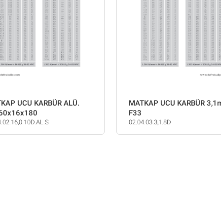
KAP UCU KARBÜR ALÜ.
MATKAP UCU KARBÜR 3,
60x16x180
F33
4.02.16,0.10D.AL.S
02.04.03.3,1.8D