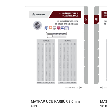
MATKAP UCU KARBÜR 8,0mm
MAT
F33
10,