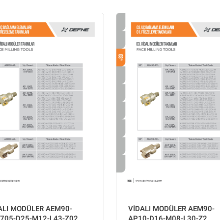
ALI MODÜLER AEM90-
VİDALI MODÜLER AEM90-
705-D25-M12-L43-Z02
AP10-D16-M08-L30-Z2