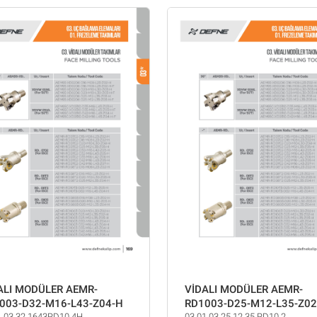
ALI MODÜLER AEMR-
VİDALI MODÜLER AEMR-
003-D32-M16-L43-Z04-H
RD1003-D25-M12-L35-Z02
1.03.32.1643RD10.4H
03.01.03.25.12.35.RD10.2