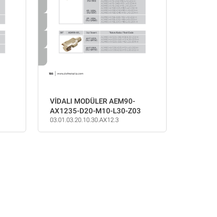
VİDALI MODÜLER AEM90-
AX1235-D20-M10-L30-Z03
03.01.03.20.10.30.AX12.3