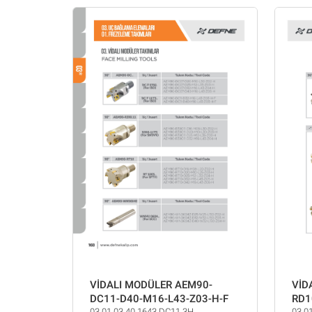
VİDALI MODÜLER AEM90-
VİD
DC11-D40-M16-L43-Z03-H-F
RD1
03.01.03.40.1643.DC11.3H
03.0