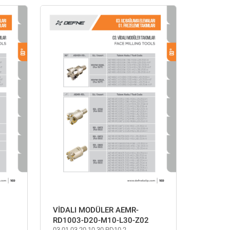
VİDALI MODÜLER AEMR-
RD1003-D20-M10-L30-Z02
03.01.03.20.10.30.RD10.2