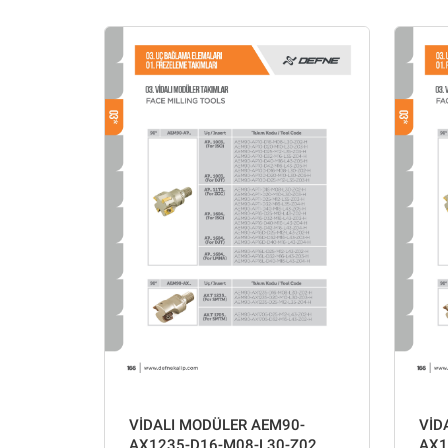
VİDALI MODÜLER AEM90-
VİD
AX1235-D16-M08-L30-Z02
AX1