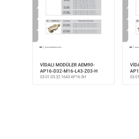
VİDALI MODÜLER AEM90-
VİD
AP16-D32-M16-L43-Z03-H
AP1
03.01.03.32.1643.AP16.3H
03.0