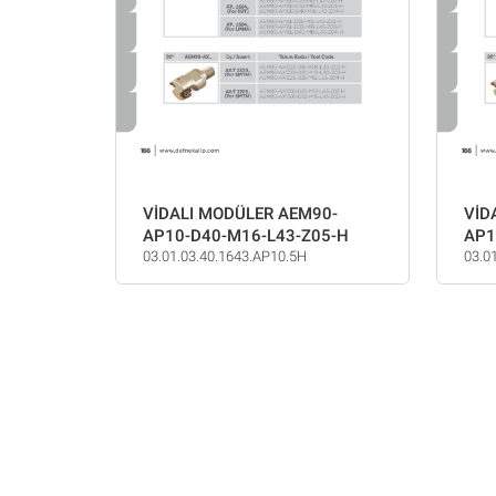
VİDALI MODÜLER AEM90-
VİD
AP10-D40-M16-L43-Z05-H
AP1
03.01.03.40.1643.AP10.5H
03.0