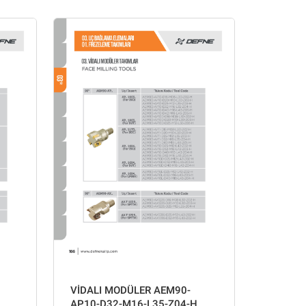
VİDALI MODÜLER AEM90-
AP10-D32-M16-L35-Z04-H