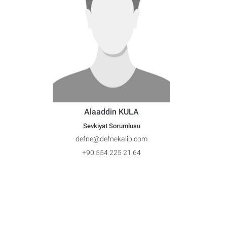
Alaaddin KULA
Sevkiyat Sorumlusu
defne@defnekalip.com
+90 554 225 21 64