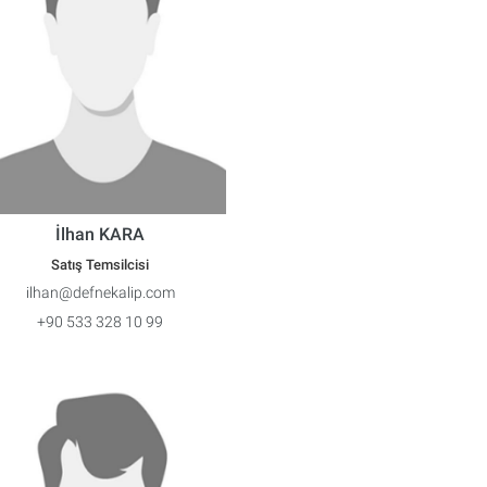
İlhan KARA
Satış Temsilcisi
ilhan@defnekalip.com
+90 533 328 10 99