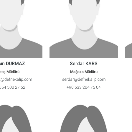
çın DURMAZ
Serdar KARS
atış Müdürü
Mağaza Müdürü
@defnekalip.com
serdar@defnekalip.com
554 500 27 52
+90 533 204 75 04