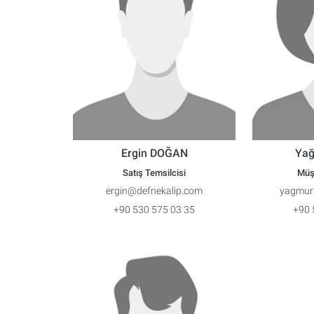
Ergin DOĞAN
Yağ
Satış Temsilcisi
Müşt
ergin@defnekalip.com
yagmur
+90 530 575 03 35
+90 