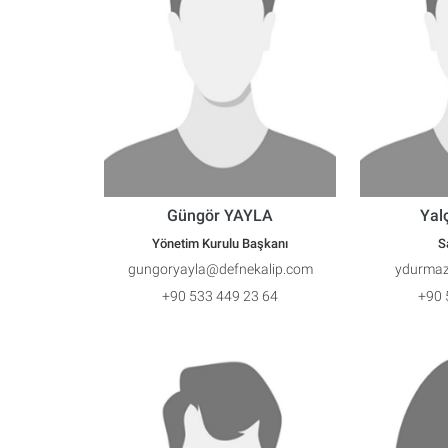
Güngör YAYLA
Yal
Yönetim Kurulu Başkanı
S
gungoryayla@defnekalip.com
ydurmaz
+90 533 449 23 64
+90 