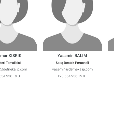
mur KISRIK
Yasamin BALIM
eri Temsilcisi
Satış Destek Personeli
@defnekalip.com
yasemin@defnekalip.com
554 936 19 01
+90 554 936 19 01