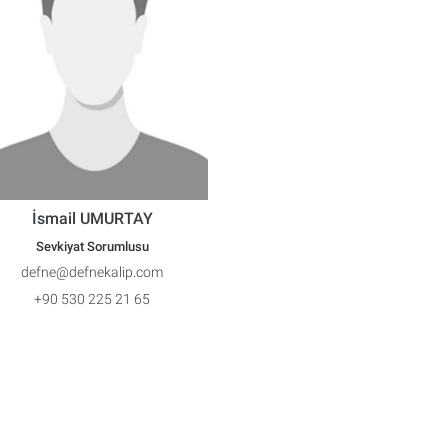
İsmail UMURTAY
Sevkiyat Sorumlusu
defne@defnekalip.com
+90 530 225 21 65