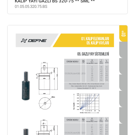
KALIP YAYI GAZLI BS 320-75 ** SML **
01.05.05.320.75.BS