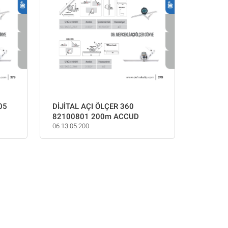
05
DİJİTAL AÇI ÖLÇER 360
82100801 200m ACCUD
06.13.05.200