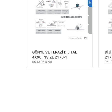
GÖNYE VE TERAZİ DİJİTAL
DİJ
4X90 INSIZE 2170-1
217
06.13.05.4_90
06.1