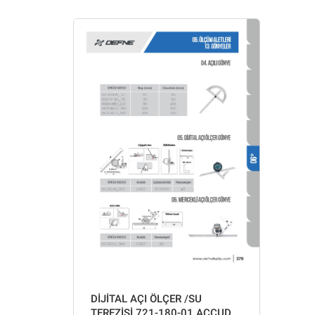
DİJİTAL AÇI ÖLÇER /SU
TEREZİSİ 721-180-01 ACCUD