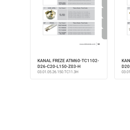
KANAL FREZE ATM60-TC1102-
KAN
D26-C20-L150-Z03-H
D20
03.01.05.26.150.TC11.3H
03.0