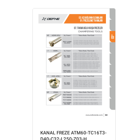
KANAL FREZE ATM60-TC16T3-
D40-C32-L250-Z03-H