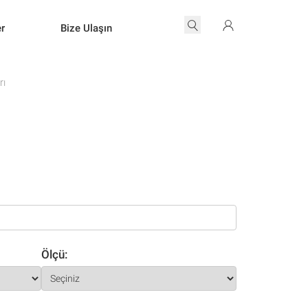
er
Bize Ulaşın
rı
Ölçü: