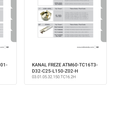
01-
KANAL FREZE ATM60-TC16T3-
D32-C25-L150-Z02-H
03.01.05.32.150.TC16.2H