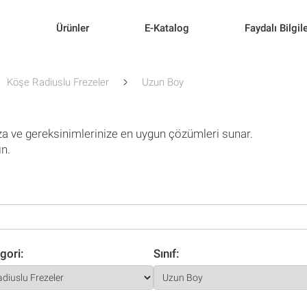
l
Ürünler
E-Katalog
Faydalı Bilgil
Köşe Radiuslu Frezeler
Uzun Boy
za ve gereksinimlerinize en uygun çözümleri sunar.
ın.
gori:
Sınıf: