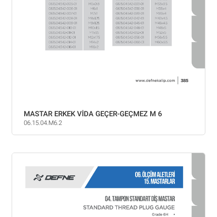
MASTAR ERKEK VİDA GEÇER-GEÇMEZ M 6
06.15.04.M6.2