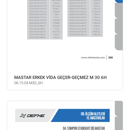
MASTAR ERKEK VİDA GEÇER-GEÇMEZ M 30 6H
06.15.04.M30_6H