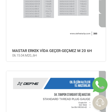
MASTAR ERKEK VİDA GEÇER-GEÇMEZ M 20 6H
06.15.04.M20_6H