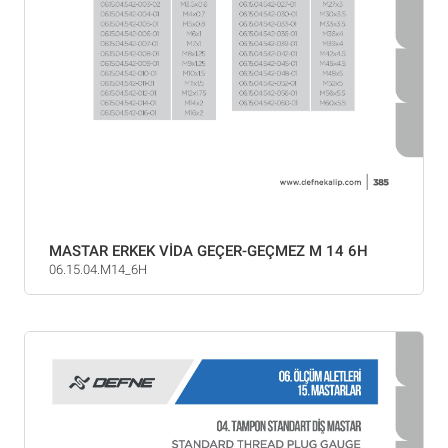
MASTAR ERKEK VİDA GEÇER-GEÇMEZ M 14 6H
06.15.04.M14_6H