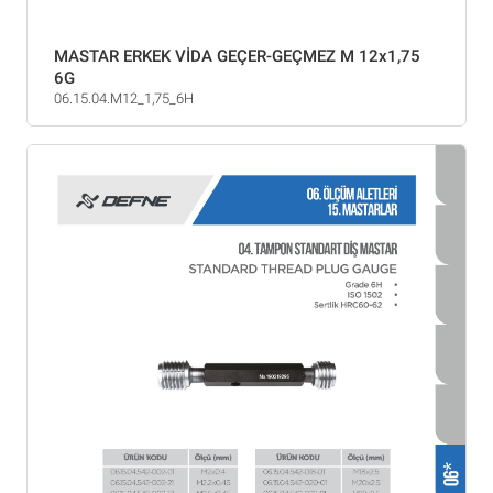
MASTAR ERKEK VİDA GEÇER-GEÇMEZ M 12x1,75
6G
06.15.04.M12_1,75_6H