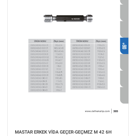
MASTAR ERKEK VİDA GEÇER-GEÇMEZ M 42 6H