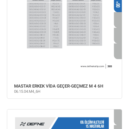
MASTAR ERKEK VİDA GEÇER-GEÇMEZ M 4 6H
06.15.04.M4_6H