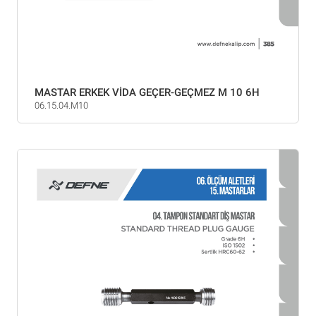
MASTAR ERKEK VİDA GEÇER-GEÇMEZ M 10 6H
06.15.04.M10