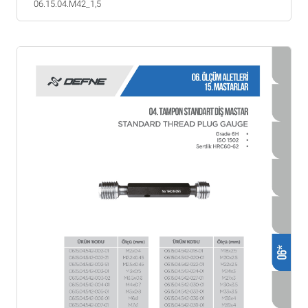
06.15.04.M42_1,5