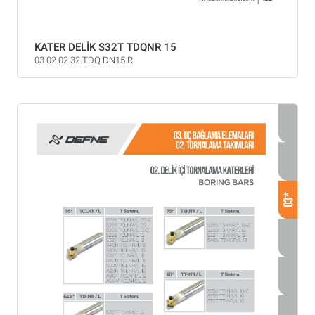
KATER DELİK S32T TDQNR 15
03.02.02.32.TDQ.DN15.R