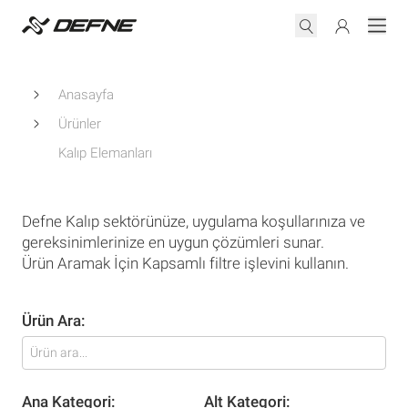
Anasayfa
Ürünler
Kalıp Elemanları
Defne Kalıp sektörünüze, uygulama koşullarınıza ve
gereksinimlerinize en uygun çözümleri sunar.
Ürün Aramak İçin Kapsamlı filtre işlevini kullanın.
Ürün Ara:
Ana Kategori:
Alt Kategori: