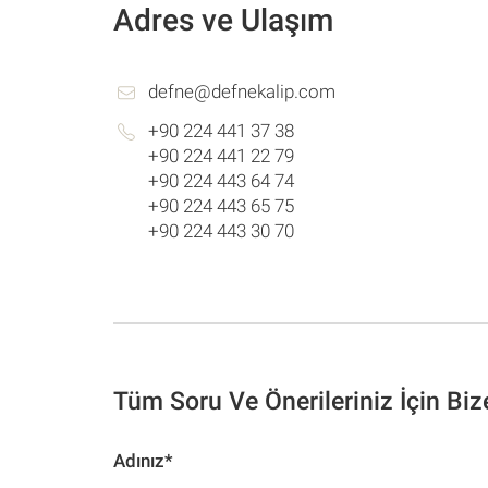
Adres ve Ulaşım
defne@defnekalip.com
+90 224 441 37 38
+90 224 441 22 79
+90 224 443 64 74
+90 224 443 65 75
+90 224 443 30 70
Tüm Soru Ve Önerileriniz İçin Biz
Adınız*